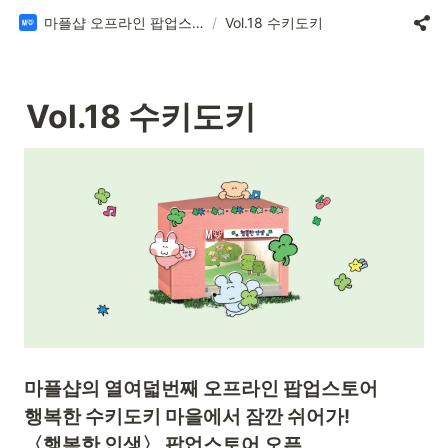
마플샵 오프라인 팝업스토어
/
Vol.18 수키도키
Vol.18 수키도키
마플샵의 열여덟번째 오프라인 팝업스토어
행복한 수키도키 마을에서 잠깐 쉬어가!
〈행복한 인생〉 팝업스토어 오픈